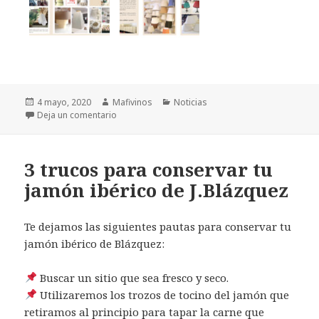
Publicado
4 mayo, 2020
Autor
Mafivinos
Categorías
Noticias
el
Deja un comentario
en Pantallas Mily Luz & Design
3 trucos para conservar tu
jamón ibérico de J.Blázquez
Te dejamos las siguientes pautas para conservar tu
jamón ibérico de Blázquez:
Buscar un sitio que sea fresco y seco.
Utilizaremos los trozos de tocino del jamón que
retiramos al principio para tapar la carne que