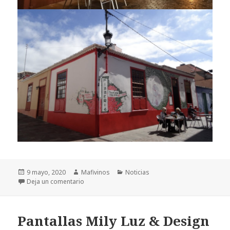
Publicado
9 mayo, 2020
Autor
Mafivinos
Categorías
Noticias
el
Deja un comentario
en Pizzería El Geco Libero, la mejor pizza de La P
Pantallas Mily Luz & Design