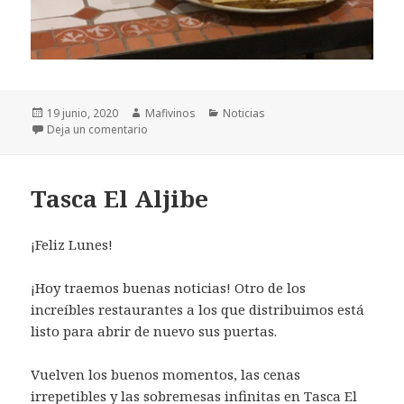
Publicado
19 junio, 2020
Autor
Mafivinos
Categorías
Noticias
el
Deja un comentario
en ¡Vuelve el Rincón de la Fruta & Pasión por el J
Tasca El Aljibe
¡Feliz Lunes!
¡Hoy traemos buenas noticias! Otro de los
increíbles restaurantes a los que distribuimos está
listo para abrir de nuevo sus puertas.
Vuelven los buenos momentos, las cenas
irrepetibles y las sobremesas infinitas en
Tasca El