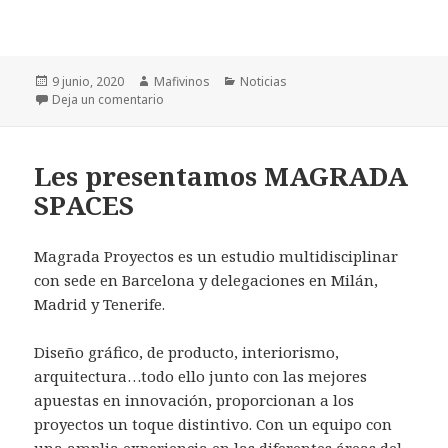
Publicado
9 junio, 2020
Autor
Mafivinos
Categorías
Noticias
el
Deja un comentario
en ¡Carisma!
Les presentamos MAGRADA
SPACES
Magrada Proyectos es un estudio multidisciplinar
con sede en Barcelona y delegaciones en Milán,
Madrid y Tenerife.
Diseño gráfico, de producto, interiorismo,
arquitectura…todo ello junto con las mejores
apuestas en innovación, proporcionan a los
proyectos un toque distintivo. Con un equipo con
una amplia experiencia en las diferentes áreas del