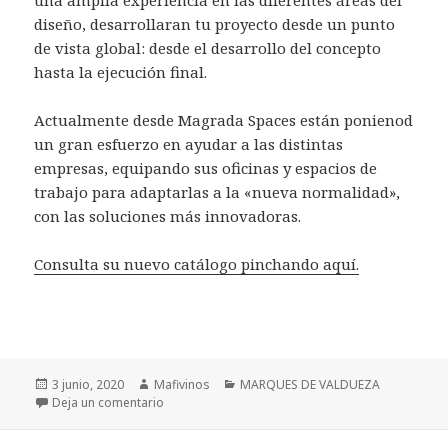
diseño, desarrollaran tu proyecto desde un punto
de vista global: desde el desarrollo del concepto
hasta la ejecución final.
Actualmente desde Magrada Spaces están ponienod
un gran esfuerzo en ayudar a las distintas
empresas, equipando sus oficinas y espacios de
trabajo para adaptarlas a la «nueva normalidad»,
con las soluciones más innovadoras.
Consulta su nuevo catálogo pinchando aquí.
Publicado
3 junio, 2020
Autor
Mafivinos
Categorías
MARQUES DE VALDUEZA
el
Deja un comentario
en Les presentamos MAGRADA SPACES