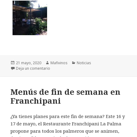
Publicado
21 mayo, 2020
Autor
Mafivinos
Categorías
Noticias
el
Deja un comentario
en Restaurante El Bejeque
Menús de fin de semana en
Franchipani
¿Ya tienes planes para este fin de semana? Este 16 y
17 de mayo, el
Restaurante Franchipani La Palma
propone para todos los palmeros que se animen,