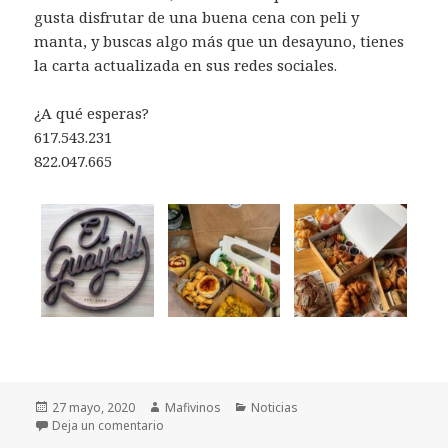
gusta disfrutar de una buena cena con peli y
manta, y buscas algo más que un desayuno, tienes
la carta actualizada en sus redes sociales.
¿A qué esperas?
617.543.231
822.047.665
Publicado
27 mayo, 2020
Autor
Mafivinos
Categorías
Noticias
el
Deja un comentario
en Conoce El Guaydil