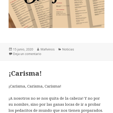
Publicado
15 junio, 2020
Autor
Mafivinos
Categorías
Noticias
el
Deja un comentario
en Tasca El Aljibe
¡Carisma!
¡Carisma, Carisma, Carisma!
¡A nosotros no se nos quita de la cabeza! Y no por
su nombre, sino por las ganas locas de ir a probar
los pedacitos de mundo que nos tienen preparados.